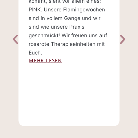
kommt, sieht vor allem eines:
PINK. Unsere Flamingowochen
sind in vollem Gange und wir
sind wie unsere Praxis
S
geschmückt! Wir freuen uns auf
Wir
rosarote Therapieeinheiten mit
gut
Euch.
euc
MEHR LESEN
fre
Jah
und
wie
Ext
ME