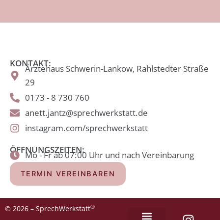
KONTAKT:
Ärztehaus Schwerin-Lankow, Rahlstedter Straße
29
0173 - 8 730 760
anett.jantz@sprechwerkstatt.de
instagram.com/sprechwerkstatt
ÖFFNUNGSZEITEN:
Mo - Fr ab 07:00 Uhr und nach Vereinbarung
TERMIN VEREINBAREN
®
© 2026 – SprechWerkstatt
I